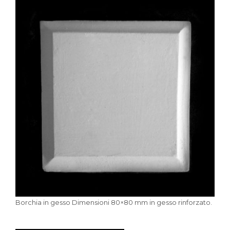
Borchia in gesso Dimensioni 80×80 mm in gesso rinforzato.