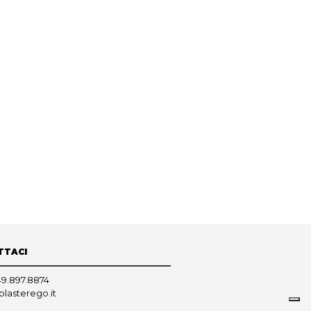
TTACI
49.897.8874
plasterego.it