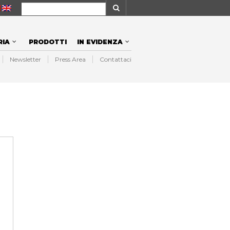
NAVIGATION
RIA
PRODOTTI
IN EVIDENZA
Newsletter
Press Area
Contattaci
NAVIGATION