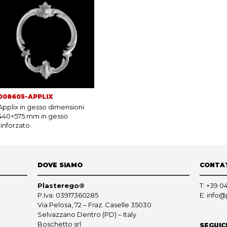
008605-APPLIX
Applix in gesso dimensioni
440×575 mm in gesso
rinforzato.
DOVE SIAMO
CONTA
Plasterego®
T:
+39.0
P.Iva: 03917360285
E:
info@
Via Pelosa, 72 – Fraz. Caselle 35030
Selvazzano Dentro (PD) – Italy
Boschetto srl
SEGUIC