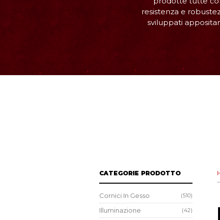
prodotte tutte con
resistenza e robustezz
sviluppati apposita
CATEGORIE PRODOTTO
Cornici In Gesso
(510)
Illuminazione
(42)