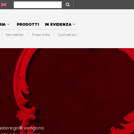
NAVIGATION
RIA
PRODOTTI
IN EVIDENZA
Newsletter
Press Area
Contattaci
NAVIGATION
 Plasterego® vengono