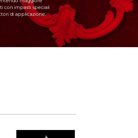
onsentendo maggiore
ti con impasti speciali
ori di applicazione.