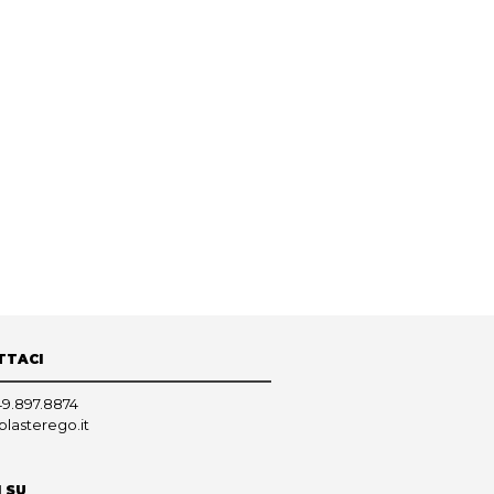
TTACI
49.897.8874
plasterego.it
I SU