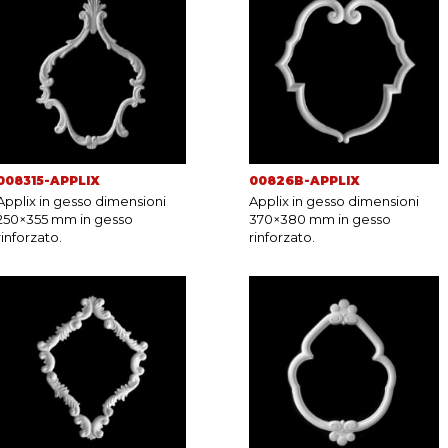
008315-APPLIX
00826B-APPLIX
Applix in gesso dimensioni
Applix in gesso dimensioni
250×355 mm in gesso
370×380 mm in gesso
rinforzato.
rinforzato.