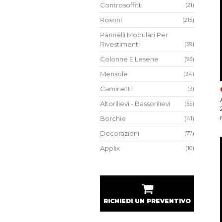
Controsoffitti
(21)
Rosoni
(215)
Pannelli Modulari Per
Rivestimenti
(59)
Colonne E Lesene
(95)
Mensole
(34)
Caminetti
(3)
Altorilievi - Bassorilievi
(55)
Borchie
(41)
Decorazioni
(77)
Applix
(10)
RICHIEDI UN PREVENTIVO