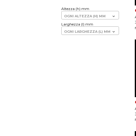
altezza (h) mm
OGNI ALTEZZA (H) MM
larghezza (l) mm
OGNI LARGHEZZA (L) MM